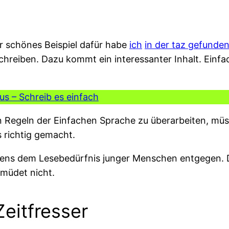
hr schönes Beispiel dafür habe
ich
in der taz gefunde
u schreiben. Dazu kommt ein interessanter Inhalt. Ein
us – Schreib es einfach
n Regeln der Einfachen Sprache zu überarbeiten, müss
s richtig gemacht.
bens dem Lesebedürfnis junger Menschen entgegen. Der 
rmüdet nicht.
Zeitfresser