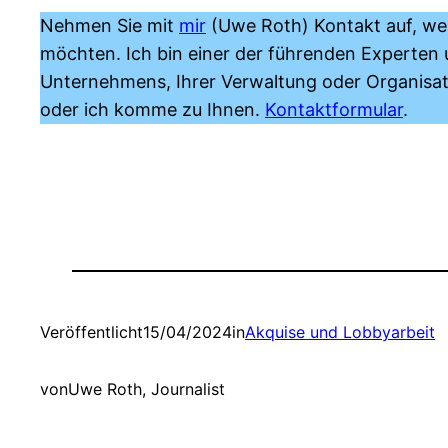
Nehmen Sie mit
mir
(Uwe Roth) Kontakt auf, we
möchten. Ich bin einer der führenden Experten 
Unternehmens, Ihrer Verwaltung oder Organisat
oder ich komme zu Ihnen.
Kontaktformular
.
Veröffentlicht
15/04/2024
in
Akquise und Lobbyarbeit
von
Uwe Roth, Journalist