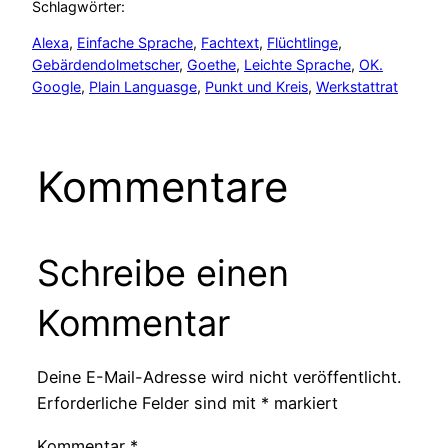
Schlagwörter:
Alexa
, 
Einfache Sprache
, 
Fachtext
, 
Flüchtlinge
, 
Gebärdendolmetscher
, 
Goethe
, 
Leichte Sprache
, 
OK.
Google
, 
Plain Languasge
, 
Punkt und Kreis
, 
Werkstattrat
Kommentare
Schreibe einen
Kommentar
Deine E-Mail-Adresse wird nicht veröffentlicht.
Erforderliche Felder sind mit
*
markiert
Kommentar
*