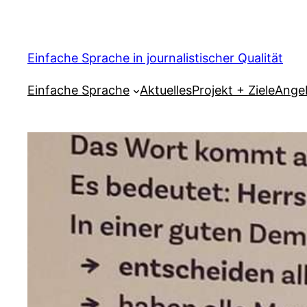
Zum
Inhalt
springen
Einfache Sprache in journalistischer Qualität
Einfache Sprache
Aktuelles
Projekt + Ziele
Ange