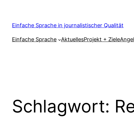
Zum
Inhalt
springen
Einfache Sprache in journalistischer Qualität
Einfache Sprache
Aktuelles
Projekt + Ziele
Ange
Schlagwort:
Re