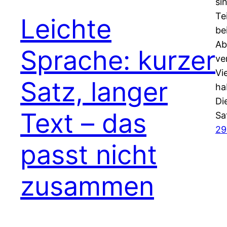
si
Te
Leichte
be
Ab
Sprache: kurzer
ve
Vi
Satz, langer
ha
Di
Text – das
Sa
29
passt nicht
zusammen