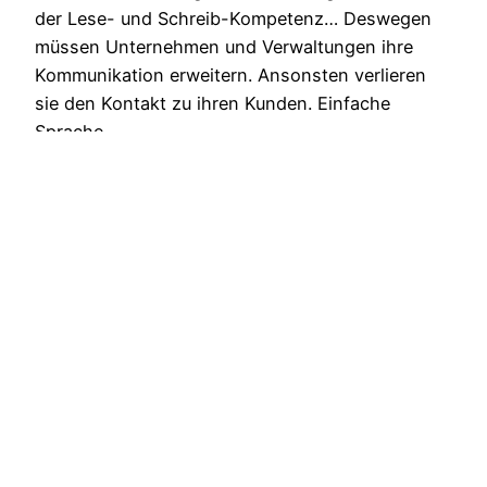
der Lese- und Schreib-Kompetenz… Deswegen
müssen Unternehmen und Verwaltungen ihre
Kommunikation erweitern. Ansonsten verlieren
sie den Kontakt zu ihren Kunden. Einfache
Sprache…
28/04/2020
Einfache Sprache in journalistischer Qualität
Kontakt
–
Impressum
–
Private Policy
– Stolz
präsentiert von
WordPress