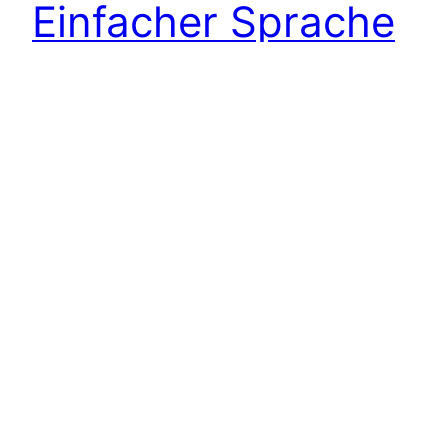
Einfacher Sprache
Lesedauer 3 MinutenEinfache Sprache hilft bei
der Integration von Flüchtlingen. Unternehmen
müssen Stellenbeschreibungen verständlich
machen. Auch das Jobcenter ist gefordert.
06/03/2019
Einfache Sprache in journalistischer Qualität