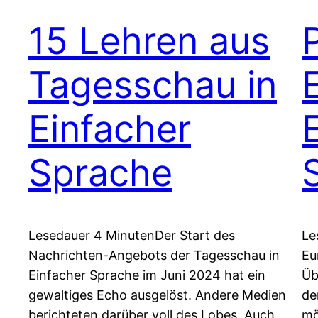
15 Lehren aus
Tagesschau in
Einfacher
Sprache
Lesedauer 4 MinutenDer Start des
Le
Nachrichten-Angebots der Tagesschau in
Eu
Einfacher Sprache im Juni 2024 hat ein
Üb
gewaltiges Echo ausgelöst. Andere Medien
de
berichteten darüber voll des Lobes. Auch
mö